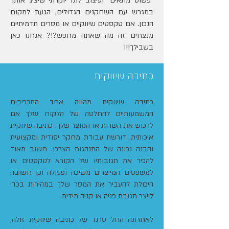
"פשוט מתאים" ועיצוב לוגו יוקרתי שיציג אותך
במגרש עם השחקנים הגדולים, הגעת למקום
הנכון. אם טקסטים שיווקיים או מסרים תדמיתיים
מנצחים זה מה שאתה מחפש?!? אנחנו כאן
בשבילך!!!
כתיבה שיווקית
כתיבה שיווקית מהווה אחד המרכיבים
המשמעותיים להחלטה של הלקוח שלך אם
לרכוש את השרות או המוצר שלך. כתיבה שיווקית
איכותית, דורשת עבודת מחקר יסודית ומקצועית
והבנה נכונה של התנהגות הצרכן. חשוב מאוד
להכיר את תגובותיו של הקורא לטקסטים או
למשפטים המייצרים משיכה ופעולה וכן חשובה
היכולת להעביר את המסר שלך במהירות בכדי
לייצר תגובת פניה או קניה מידית.
לאחרונה החל טרנד של כתיבה שיווקית זולה,