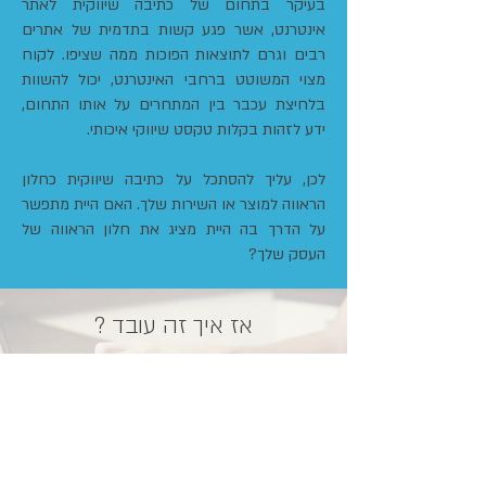
בעיקר בתחום של כתיבה שיווקית לאתר
אינטרנט, אשר פגע קשות בתדמית של אתרים
רבים וגרם לתוצאות הפוכות ממה שציפו. לקוח
מצוי המשוטט ברחבי האינטרנט, יכול להשוות
בלחיצת עכבר בין המתחרים על אותו התחום,
ידע לזהות בקלות טקסט שיווקי איכותי.
לכן, עליך להסתכל על כתיבה שיווקית כחלון
הראווה למוצר או השירות שלך. האם היית מתפשר
על הדרך בה היית מציג את חלון הראווה של
העסק שלך?
אז איך זה עובד ?
קופירייטר יראיין אותך על העסק שלך ובנוסף יקבל
ממך מידע על המתחרים שלך וינתח את החומרים
שלך. ע"פ התוצאה, אנו נבנה עטיפה מושלמת
למוצר או השירות שלך וניצור לך תדמית של מוביל
בתחומך. לאחר מכן, אם תרצה, נשלב בסטודיו